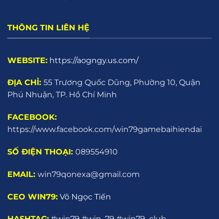
THÔNG TIN LIÊN HỆ
WEBSITE:
https://aogngy.us.com/
ĐỊA CHỈ:
55 Trương Quốc Dũng, Phường 10, Quận
Phú Nhuận, TP. Hồ Chí Minh
FACEBOOK:
https://www.facebook.com/win79gamebaihiendai
SỐ ĐIỆN THOẠI:
089554910
EMAIL:
win79qonexa@gmail.com
CEO WIN79:
Võ Ngọc Tiến
HASHTAG:
#win79 #win_79 #win79_club