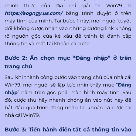
chính thức của địa chỉ giải trí Win79 là
https://aogngy.us.com/
bằng trình duyệt ở trên
máy tính của mình. Tại bước 1 này, mọi người tuyệt
đối không được nhấn vào những đường link không
rõ nguồn gốc của kẻ xấu để tránh bị đánh cắp
thông tin và mất tài khoản cá cược.
Bước 2: Ấn chọn mục “Đăng nhập” ở trên
trang chủ
Sau khi thành công bước vào trang chủ của nhà cái
Win79, mọi người sẽ lập tức nhìn thấy mục “
Đăng
nhập
” nằm trên góc phải màn hình máy tính. Sau
đó, cược thủ hãy nhanh chóng ấn vào nút này để
bắt đầu quá trình đăng nhập tài khoản cá cược tại
nhà cái Win79.
Bước 3: Tiến hành điền tất cả thông tin vào