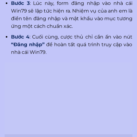
Bước 3
: Lúc này,
form đăng nhập
vào nhà cái
Win79 sẽ lập tức hiện ra. Nhiệm vụ của anh em là
điền tên đăng nhập và mật khẩu
vào mục tương
ứng một cách chuẩn xác.
Bước 4
: Cuối cùng, cược thủ chỉ cần
ấn vào nút
“Đăng nhập”
để hoàn tất quá trình truy cập vào
nhà cái Win79.