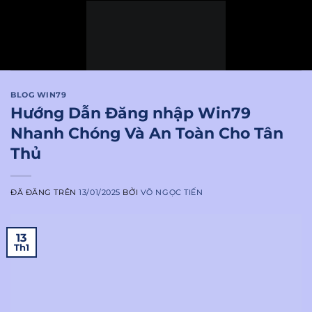
Chuyển
đến
nội
dung
BLOG WIN79
Hướng Dẫn Đăng nhập Win79
Nhanh Chóng Và An Toàn Cho Tân
Thủ
ĐÃ ĐĂNG TRÊN
13/01/2025
BỞI
VÕ NGỌC TIẾN
13
Th1