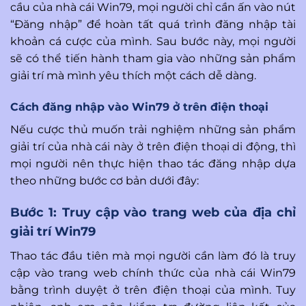
cầu của nhà cái Win79, mọi người chỉ cần ấn vào nút
“Đăng nhập” để hoàn tất quá trình đăng nhập tài
khoản cá cược của mình. Sau bước này, mọi người
sẽ có thể tiến hành tham gia vào những sản phẩm
giải trí mà mình yêu thích một cách dễ dàng.
Cách đăng nhập vào Win79 ở trên điện thoại
Nếu cược thủ muốn trải nghiệm những sản phẩm
giải trí của nhà cái này ở trên điện thoại di động, thì
mọi người nên thực hiện thao tác đăng nhập dựa
theo những bước cơ bản dưới đây:
Bước 1: Truy cập vào trang web của địa chỉ
giải trí Win79
Thao tác đầu tiên mà mọi người cần làm đó là truy
cập vào trang web chính thức của nhà cái Win79
bằng trình duyệt ở trên điện thoại của mình. Tuy