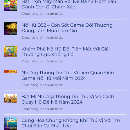
Bắt Trọn May Mắn Với Đề Ra 43 Hôm Sau
Mới
Đánh Con Gì Chính Xác
Nổi
Chức năng bình luận bị tắt
ở
Bắn
Bắt
Cá
Trọn
Nổ Hũ B52 – Cơn Sốt Game Đổi Thưởng
Tam
May
Quốc
Đang Làm Mưa Làm Gió
Mắn
Và
Chức năng bình luận bị tắt
ở
Với
Những
Nổ
Đề
Điểm
Hũ
Khám Phá Nổ Hũ Đổi Tiền Mặt Với Giải
Ra
Hấp
B52
43
Thưởng Cực Khổng Lồ
Dẫn
–
Hôm
Chức năng bình luận bị tắt
ở
Cơn
Sau
Khám
Sốt
Đánh
Phá
Những Thông Tin Thú Vị Liên Quan Đến
Game
Con
Nổ
Đổi
Game Nổ Hũ Mới Năm 2024
Gì
Hũ
Thưởng
Chính
Chức năng bình luận bị tắt
ở
Đổi
Đang
Xác
Những
Tiền
Làm
Thông
Bật Mí Những Thông Tin Thú Vị Về Cách
Mặt
Mưa
Tin
Với
Quay Hũ Dễ Nổ Năm 2024
Làm
Thú
Giải
Gió
Chức năng bình luận bị tắt
ở
Vị
Thưởng
Bật
Liên
Cực
Mí
Cùng Hòa Chung Không Khí Thú Vị Với Trò
Quan
Khổng
Những
Đến
Chơi Bắn Cá Phát Lộc
Lồ
Thông
Game