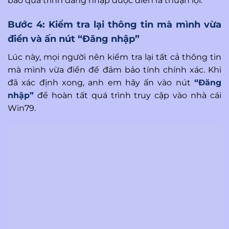
bảo quá trình đăng nhập được diễn ra thuận lợi.
Bước 4: Kiểm tra lại thông tin mà mình vừa
điền và ấn nút “Đăng nhập”
Lúc này, mọi người nên
kiểm tra lại tất cả thông tin
mà mình vừa điền để đảm bảo tính chính xác. Khi
đã xác định xong, anh em hãy ấn vào nút
“Đăng
nhập”
để hoàn tất quá trình truy cập vào nhà cái
Win79.