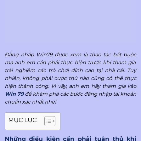
Đăng nhập Win79 được xem là
thao tác bắt buộc
mà anh em cần phải thực hiện trước khi tham gia
trải nghiệm các
trò chơi đỉnh cao
tại nhà cái. Tuy
nhiên, không phải cược thủ nào cũng có thể
thực
hiện thành công
. Vì vậy, anh em hãy tham gia vào
Win 79
để khám phá các bước đăng nhập tài khoản
chuẩn xác nhất nhé!
MỤC LỤC
Những điều kiện cần phải tuân thủ khi