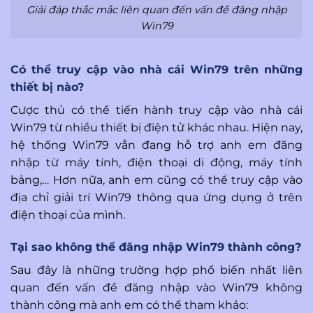
Giải đáp thắc mắc liên quan đến vấn đề đăng nhập
Win79
Có thể truy cập vào nhà cái Win79 trên những
thiết bị nào?
Cược thủ có thể tiến hành truy cập vào nhà cái
Win79 từ nhiều thiết bị điện tử khác nhau. Hiện nay,
hệ thống Win79 vẫn đang hỗ trợ anh em đăng
nhập từ máy tính, điện thoại di động, máy tính
bảng,… Hơn nữa, anh em cũng có thể truy cập vào
địa chỉ giải trí Win79 thông qua ứng dụng ở trên
điện thoại của mình.
Tại sao không thể đăng nhập Win79 thành công?
Sau đây là những trường hợp phổ biến nhất liên
quan đến vấn đề đăng nhập vào Win79 không
thành công mà anh em có thể tham khảo: