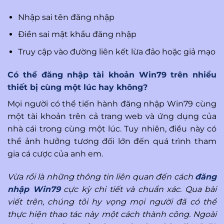
Nhập sai tên đăng nhập
Điền sai mật khẩu đăng nhập
Truy cập vào đường liên kết lừa đảo hoặc giả mạo
Có thể đăng nhập tài khoản Win79 trên nhiều
thiết bị cùng một lúc hay không?
Mọi người có thể tiến hành đăng nhập Win79 cùng
một tài khoản trên cả trang web và ứng dụng của
nhà cái trong cùng một lúc. Tuy nhiên, điều này có
thể ảnh hưởng tương đối lớn đến quá trình tham
gia cá cược của anh em.
Vừa rồi là những thông tin liên quan đến
cách
đăng
nhập Win79
cực kỳ
chi tiết và chuẩn xác
. Qua bài
viết trên, chúng tôi hy vọng mọi người đã có thể
thực hiện thao tác này một cách
thành công
. Ngoài